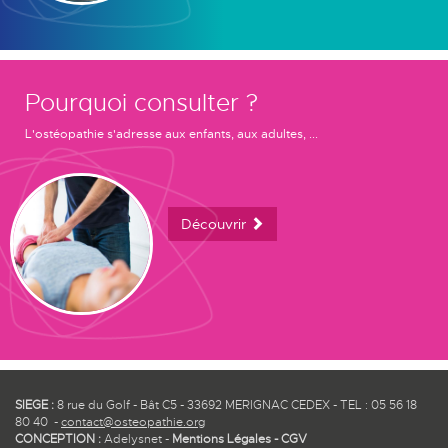
Pourquoi consulter ?
L'ostéopathie s'adresse aux enfants, aux adultes, ...
Découvrir
SIEGE :
8 rue du Golf - Bât C5 - 33692 MERIGNAC CEDEX - TEL : 05 56 18
80 40 -
contact@osteopathie.org
CONCEPTION :
Adelysnet
-
Mentions Légales
-
CGV