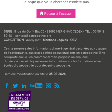
La page que vous cherchez n'existe pas.
Retour à l'accueil
SIEGE :
8 rue du Golf - Bât C5 - 33692 MERIGNAC CEDEX - TEL : 05 56 18
80 40 -
contact@osteopathie.org
CONCEPTION :
Adelysnet
-
Mentions Légales
-
CGV
Ce site propose des informations d'intérêt général destinées aux usagers
de l'ostéopathie, aux ostéopathes et aux étudiants en ostéopathie. Il ne
comporte aucun lien commercial mais propose un annuaire
d'ostéopathes et de précieuses informations sur les formations et les
écoles d'ostéopathie pour devenir ostéopathe.
Dernière modification du site le
05-08-2026