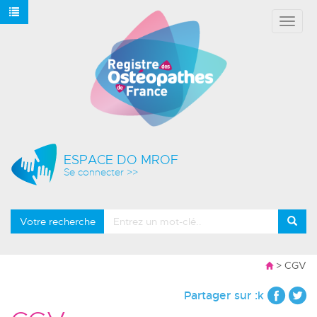
Affich
le
menu
ESPACE DO MROF
Se connecter >>
Votre recherche
> CGV
Partager sur :k