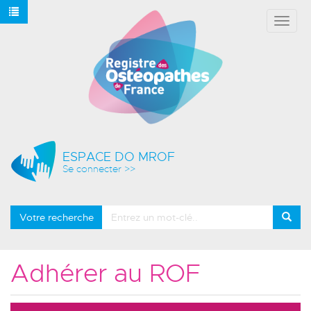
Affich
le
menu
ESPACE DO MROF
Se connecter >>
Votre recherche
Adhérer au ROF