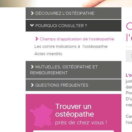
DÉCOUVREZ L'OSTÉOPATHIE
C
POURQUOI CONSULTER ?
l
Champs d'application de l'ostéopathie
Les contre indications à l'ostéopathie
Actes interdits
MUTUELLES, OSTÉOPATHIE ET
REMBOURSEMENT
L'o
jus
QUESTIONS FRÉQUENTES
dan
Pou
D'u
cap
Trouver un
ostéopathe
Cet
près de chez vous !
l'o