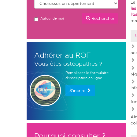
La 
les
l'o
Rechercher
Autour de moi
man
acc
Adhérer au ROF
Vous êtes ostéopathes ?
Remplissez le formulaire
rég
d'inscription en ligne.
inf
S'incrire
fon
Ain
col
Pourquoi consulter ?