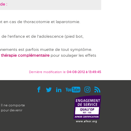
de :
t en cas de thoracotomie et laparotomie.
e l'enfance et de l'adolescence (pied bot,
ionnements est parfois muette de tout symptôme.
ne thérapie complémentaire
pour soulager les effets
Dernière modification le
04-08-2012 à 13:49:45
 Il ne comporte
e pour devenir