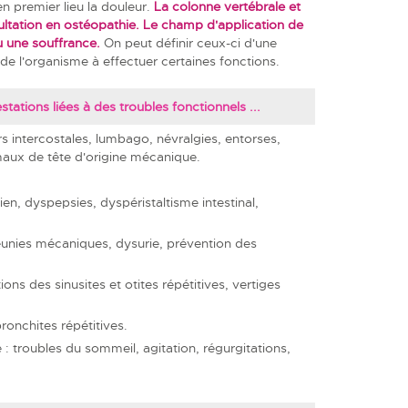
 premier lieu la douleur.
La colonne vertébrale et
ultation en ostéopathie. Le champ d'application de
u une souffrance.
On peut définir ceux-ci d'une
 l'organisme à effectuer certaines fonctions.
ations liées à des troubles fonctionnels ...
urs intercostales, lumbago, névralgies, entorses,
maux de tête d'origine mécanique.
en, dyspepsies, dyspéristaltisme intestinal,
unies mécaniques, dysurie, prévention des
ns des sinusites et otites répétitives, vertiges
ronchites répétitives.
: troubles du sommeil, agitation, régurgitations,