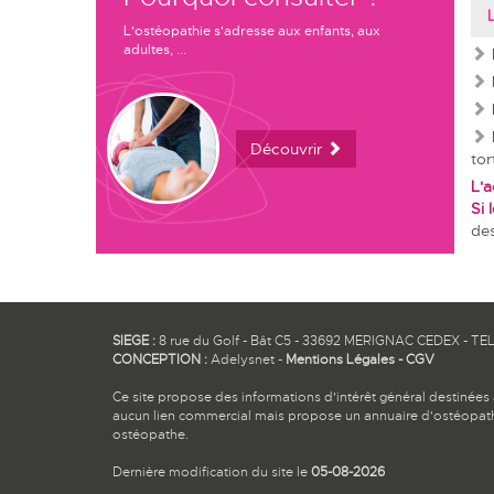
L'ostéopathie s'adresse aux enfants, aux
adultes, ...
Découvrir
tor
L'a
Si 
des
SIEGE :
8 rue du Golf - Bât C5 - 33692 MERIGNAC CEDEX - TEL 
CONCEPTION :
Adelysnet
-
Mentions Légales
-
CGV
Ce site propose des informations d'intérêt général destinées
aucun lien commercial mais propose un annuaire d'ostéopathe
ostéopathe.
Dernière modification du site le
05-08-2026