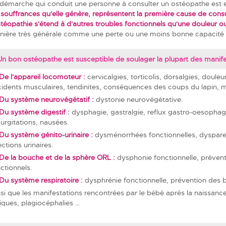
démarche qui conduit une personne à consulter un ostéopathe est en
 souffrances qu'elle génère, représentent la première cause de cons
stéopathie s'étend à d'autres troubles fonctionnels qu'une douleur o
ière très générale comme une perte ou une moins bonne capacité de
Un bon ostéopathe est susceptible de soulager la plupart des manifest
De l'appareil locomoteur :
cervicalgies, torticolis, dorsalgies, doule
idents musculaires, tendinites, conséquences des coups du lapin, 
Du système neurovégétatif :
dystonie neurovégétative.
Du système digestif :
dysphagie, gastralgie, reflux gastro-oesophagi
urgitations, nausées.
Du système génito-urinaire :
dysménorrhées fonctionnelles, dyspare
ections urinaires.
De la bouche et de la sphère ORL :
dysphonie fonctionnelle, préventio
ctionnels.
Du système respiratoire :
dysphrénie fonctionnelle, prévention des b
si que les manifestations rencontrées par le bébé après la naissance 
iques, plagiocéphalies …