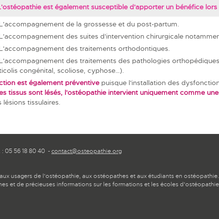
L'ostéopathie est également susceptible d'apporter un bénéfice lors 
L'accompagnement de la grossesse et du post-partum.
L'accompagnement des suites d'intervention chirurgicale notammen
L'accompagnement des traitements orthodontiques.
L'accompagnement des traitements des pathologies orthopédiques d
ticolis congénital, scoliose, cyphose…).
ction est également préventive
puisque l'installation des dysfonct
les tissus sont lésés, l'ostéopathie intervient uniquement comme u
 lésions tissulaires.
: 05 56 18 80 40 -
contact@osteopathie.org
 aux usagers de l'ostéopathie, aux ostéopathes et aux étudiants en ostéopathie.
s et de précieuses informations sur les formations et les écoles d'ostéopathi