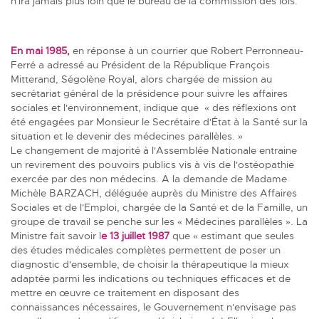
n'ira jamais plus loin que le bureau de la commission des lois.
En mai 1985,
en réponse à un courrier que Robert Perronneau-
Ferré a adressé au Président de la République François
Mitterand, Ségolène Royal, alors chargée de mission au
secrétariat général de la présidence pour suivre les affaires
sociales et l'environnement, indique que « des réflexions ont
été engagées par Monsieur le Secrétaire d'État à la Santé sur la
situation et le devenir des médecines parallèles. »
Le changement de majorité à l'Assemblée Nationale entraine
un revirement des pouvoirs publics vis à vis de l'ostéopathie
exercée par des non médecins. A la demande de Madame
Michèle BARZACH, déléguée auprès du Ministre des Affaires
Sociales et de l'Emploi, chargée de la Santé et de la Famille, un
groupe de travail se penche sur les « Médecines parallèles ». La
Ministre fait savoir l
e 13 juillet 1987
que « estimant que seules
des études médicales complètes permettent de poser un
diagnostic d'ensemble, de choisir la thérapeutique la mieux
adaptée parmi les indications ou techniques efficaces et de
mettre en œuvre ce traitement en disposant des
connaissances nécessaires, le Gouvernement n'envisage pas