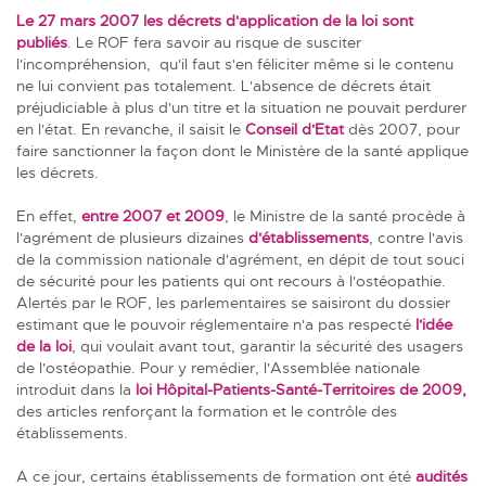
Le 27 mars 2007 les décrets d'application de la loi sont
publiés
. Le ROF fera savoir au risque de susciter
l'incompréhension, qu'il faut s'en féliciter même si le contenu
ne lui convient pas totalement. L'absence de décrets était
préjudiciable à plus d'un titre et la situation ne pouvait perdurer
en l'état. En revanche, il saisit le
Conseil d'Etat
dès 2007, pour
faire sanctionner la façon dont le Ministère de la santé applique
les décrets.
En effet,
entre 2007 et 2009
, le Ministre de la santé procède à
l'agrément de plusieurs dizaines
d'établissement
s
, contre l'avis
de la commission nationale d'agrément, en dépit de tout souci
de sécurité pour les patients qui ont recours à l'ostéopathie.
Alertés par le ROF, les parlementaires se saisiront du dossier
estimant que le pouvoir réglementaire n'a pas respecté
l'idée
de la loi
, qui voulait avant tout, garantir la sécurité des usagers
de l'ostéopathie. Pour y remédier, l'Assemblée nationale
introduit dans la
l
oi
Hôpital-Patients-Santé-Territoires de 2009,
des articles renforçant la formation et le contrôle des
établissements.
A ce jour, certains établissements de formation ont été
audités