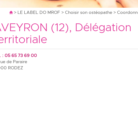
>
LE LABEL DO MROF
>
Choisir son ostéopathe
>
Coordonné
VEYRON (12), Délégation
erritoriale
. : 05 65 73 69 00
rue de Paraire
000 RODEZ