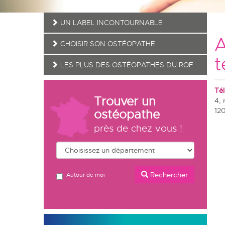
UN LABEL INCONTOURNABLE
A
CHOISIR SON OSTÉOPATHE
t
LES PLUS DES OSTÉOPATHES DU ROF
Tél
Trouver un
4, 
12
ostéopathe
près de chez vous !
Rechercher
Autour de moi