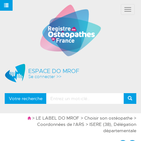
Affich
le
menu
ESPACE DO MROF
Se connecter >>
Votre recherche
>
LE LABEL DO MROF
>
Choisir son ostéopathe
>
Coordonnées de l'ARS
> ISERE (38), Délégation
départementale