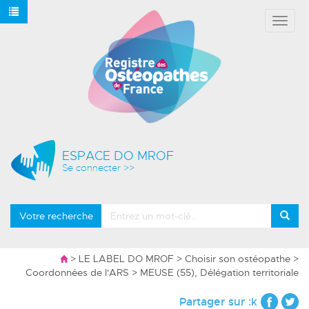
Affich
le
menu
ESPACE DO MROF
Se connecter >>
Votre recherche
>
LE LABEL DO MROF
>
Choisir son ostéopathe
>
Coordonnées de l'ARS
> MEUSE (55), Délégation territoriale
Partager sur :k