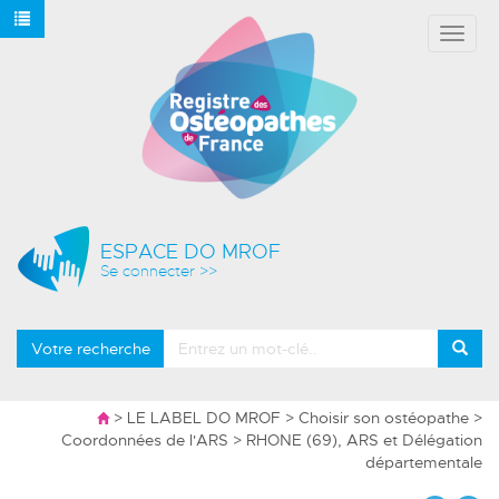
Affich
le
menu
ESPACE DO MROF
Se connecter >>
Votre recherche
>
LE LABEL DO MROF
>
Choisir son ostéopathe
>
Coordonnées de l'ARS
> RHONE (69), ARS et Délégation
départementale