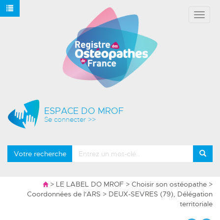
Affich
le
menu
ESPACE DO MROF
Se connecter >>
Votre recherche
>
LE LABEL DO MROF
>
Choisir son ostéopathe
>
Coordonnées de l'ARS
> DEUX-SEVRES (79), Délégation
territoriale