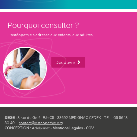
Pourquoi consulter ?
L'ostéopathie s'adresse aux enfants, aux adultes, ...
Découvrir
SIEGE :
8 rue du Golf - Bât C5 - 33692 MERIGNAC CEDEX - TEL : 05 56 18
80 40 -
contact@osteopathie.org
CONCEPTION :
Adelysnet
-
Mentions Légales
-
CGV