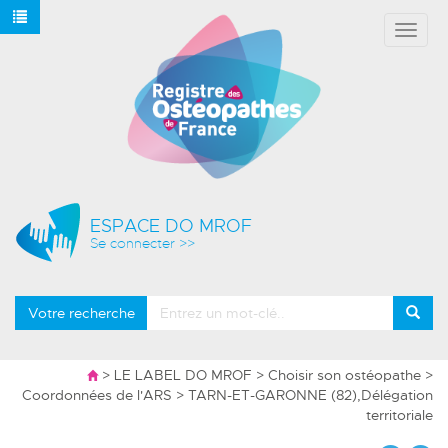
Affich
le
menu
ESPACE DO MROF
Se connecter >>
Votre recherche
>
LE LABEL DO MROF
>
Choisir son ostéopathe
>
Coordonnées de l'ARS
> TARN-ET-GARONNE (82),Délégation
territoriale