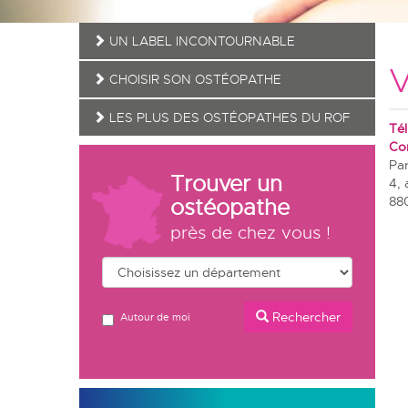
UN LABEL INCONTOURNABLE
V
CHOISIR SON OSTÉOPATHE
LES PLUS DES OSTÉOPATHES DU ROF
Tél
Co
Par
Trouver un
4, 
88
ostéopathe
près de chez vous !
Rechercher
Autour de moi