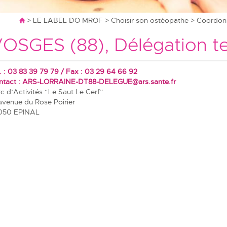
>
LE LABEL DO MROF
>
Choisir son ostéopathe
>
Coordonn
OSGES (88), Délégation ter
. : 03 83 39 79 79 / Fax : 03 29 64 66 92
ntact :
ARS-LORRAINE-DT88-DELEGUE@ars.sante.fr
c d’Activités “Le Saut Le Cerf”
avenue du Rose Poirier
050 EPINAL