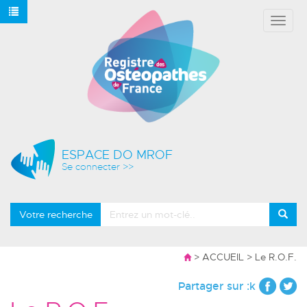
Affich
le
menu
ESPACE DO MROF
Se connecter >>
Votre recherche
>
ACCUEIL
> Le R.O.F.
Partager sur :k