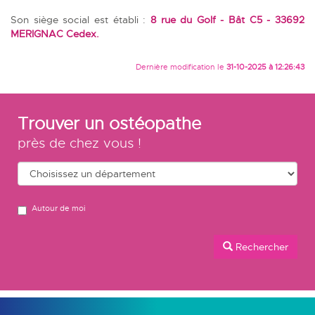
Son siège social est établi :
8 rue du Golf - Bât C5 - 33692
MERIGNAC Cedex.
Dernière modification le
31-10-2025 à 12:26:43
Trouver un ostéopathe
près de chez vous !
Autour de moi
Rechercher