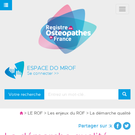
Affich
le
menu
ESPACE DO MROF
Se connecter >>
Votre recherche
>
LE ROF
>
Les enjeux du ROF
> La démarche qualité
Partager sur :k