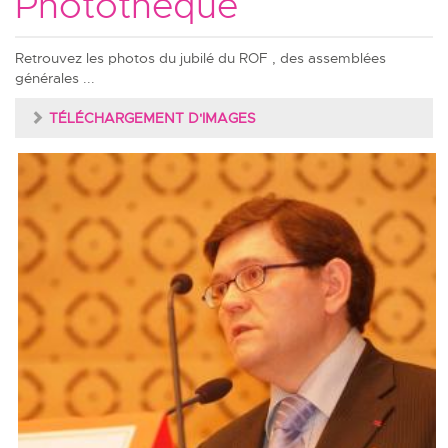
Photothèque
Retrouvez les photos du jubilé du ROF , des assemblées
générales ...
TÉLÉCHARGEMENT D'IMAGES