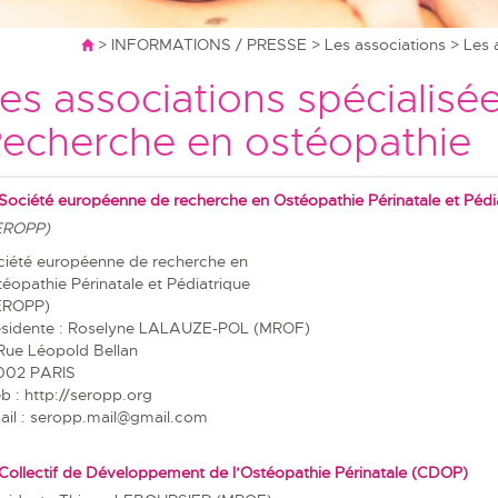
>
INFORMATIONS / PRESSE
>
Les associations
> Les 
es associations spécialisée
echerche en ostéopathie
Société européenne de recherche en Ostéopathie Périnatale et Pédi
EROPP)
ciété européenne de recherche en
éopathie Périnatale et Pédiatrique
EROPP)
ésidente : Roselyne LALAUZE-POL (MROF)
Rue Léopold Bellan
002 PARIS
b :
http://seropp.org
il :
seropp.mail@gmail.com
Collectif de Développement de l’Ostéopathie Périnatale (CDOP)