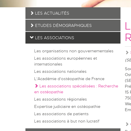
LES ACTUALITÉS
L
ETUDES DÉMOGRAPHIQUES
R
LES ASSOCIATIONS
Les organisations non gouvernementales
Les associations européennes et
(S
internationales
So
Les associations nationales
Ost
L'Académie d'ostéopathie de France
(S
Les associations spécialisées : Recherche
Pr
en ostéopathie
15 
75
Les associations régionales
We
Expertise judiciaire en ostéopathie
Ema
Les associations de patients
Les associations à but non lucratif