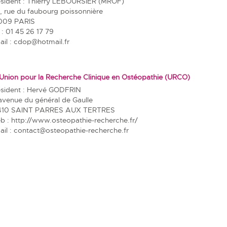
ésident : Thierry LEBOURSIER (MROF)
, rue du faubourg poissonnière
009 PARIS
 : 01 45 26 17 79
il :
cdop@hotmail.fr
Union pour la Recherche Clinique en Ostéopathie (URCO)
ésident : Hervé GODFRIN
avenue du général de Gaulle
410 SAINT PARRES AUX TERTRES
b :
http://www.osteopathie-recherche.fr/
il :
contact@osteopathie-recherche.fr