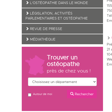
Pr
L'OSTÉOPATHIE DANS LE MONDE
155
75
LÉGISLATION, ACTIVITÉS
Tél
PARLEMENTAIRES ET OSTÉOPATHIE
Ema
REVUE DE PRESSE
MÉDIATHÈQUE
Pr
21 
10
Trouver un
We
ostéopathe
Ema
près de chez vous !
Rechercher
Autour de moi