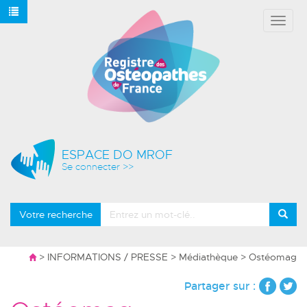
Affich
le
menu
ESPACE DO MROF
Se connecter >>
Votre recherche
>
INFORMATIONS / PRESSE
>
Médiathèque
> Ostéomag
Partager sur :