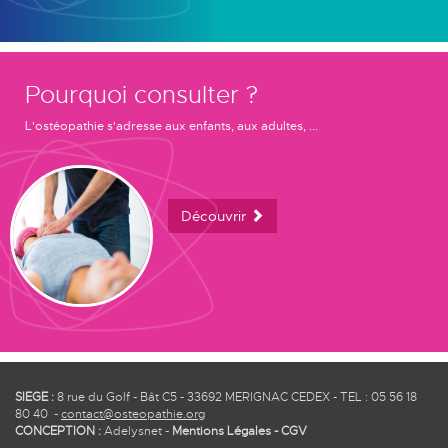
Pourquoi consulter ?
L'ostéopathie s'adresse aux enfants, aux adultes, ...
Découvrir
SIEGE :
8 rue du Golf - Bât C5 - 33692 MERIGNAC CEDEX - TEL : 05 56 18
80 40 -
contact@osteopathie.org
CONCEPTION :
Adelysnet
-
Mentions Légales
-
CGV