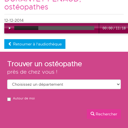
ostéopathes
12-12-2014
00:00
/
11:18
Retourner à l'audiothèque
Trouver un ostéopathe
près de chez vous !
Autour de moi
Rechercher