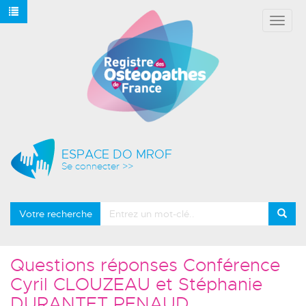
Affich
le
menu
ESPACE DO MROF
Se connecter >>
Votre recherche
Questions réponses Conférence
Cyril CLOUZEAU et Stéphanie
DURANTET PENAUD,