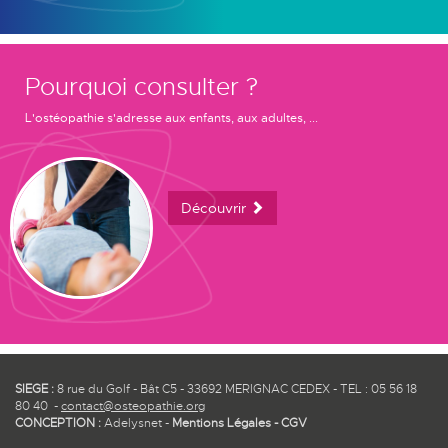
Pourquoi consulter ?
L'ostéopathie s'adresse aux enfants, aux adultes, ...
Découvrir
SIEGE :
8 rue du Golf - Bât C5 - 33692 MERIGNAC CEDEX - TEL : 05 56 18
80 40 -
contact@osteopathie.org
CONCEPTION :
Adelysnet
-
Mentions Légales
-
CGV