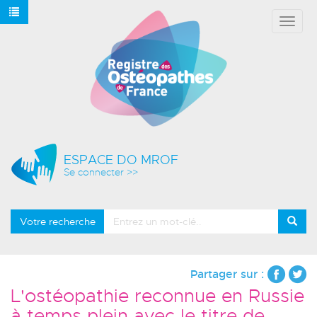
Affich
le
menu
ESPACE DO MROF
Se connecter >>
Votre recherche
Partager sur :
L'ostéopathie reconnue en Russie
à temps plein avec le titre de