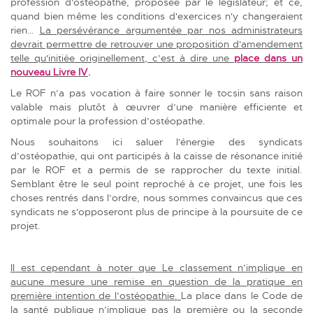
profession d'ostéopathe, proposée par
le
l
é
gislateur;
et ce,
quand bien même les conditions d'exercices n'y changeraient
rien…
La persévérance argumentée par nos administrateurs
devrait permettre de retrouver une proposition d'amendement
telle qu'initiée originellement,
c’est à dire une
place dans un
nouveau Livre IV
.
Le ROF n’a pas vocation à faire sonner le tocsin sans raison
valable mais plutôt à œuvrer d’une manière efficiente et
optimale pour la profession d’ostéopathe.
Nous souhaitons ici saluer l'énergie des syndicats
d’ostéopathie, qui ont participés à la caisse de résonance initié
par le ROF et a permis de se rapprocher du texte initial.
Semblant
ê
tre le seul point reproché à ce projet, une fois les
choses rentré
s
dans l’ordre, nous sommes convaincus que ces
syndicats ne s'opposeront plus de principe à la poursuite de ce
projet.
Il est
cependant
à noter que
Le
classement n’implique en
aucune mesure une remise en question de la pratique en
première intention de l’ostéopathie
.
La place dans le Code de
la santé publique n’implique pas la première ou la seconde