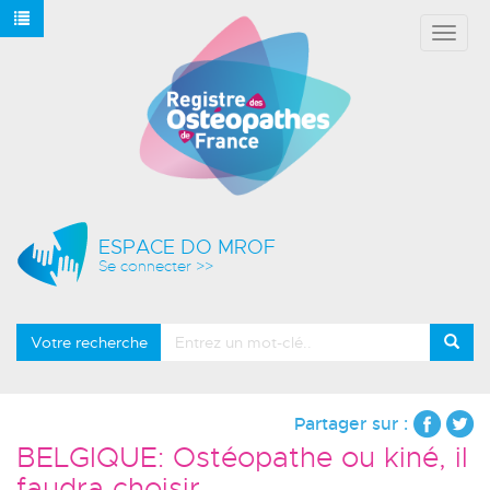
Affich
le
menu
ESPACE DO MROF
Se connecter >>
Votre recherche
Partager sur :
BELGIQUE: Ostéopathe ou kiné, il
faudra choisir....