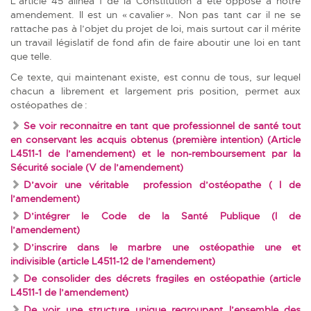
L’article 45 alinéa 1 de la Constitution a été opposé à notre
amendement. Il est un « cavalier ». Non pas tant car il ne se
rattache pas à l’objet du projet de loi, mais surtout car il mérite
un travail législatif de fond afin de faire aboutir une loi en tant
que telle.
Ce texte, qui maintenant existe, est connu de tous, sur lequel
chacun a librement et largement pris position, permet aux
ostéopathes de :
Se voir reconnaitre en tant que professionnel de santé tout
en conservant les acquis obtenus (première intention) (Article
L4511-1 de l’amendement) et le non-remboursement par la
Sécurité sociale (V de l’amendement)
D’avoir une véritable profession d’ostéopathe ( I de
l’amendement)
D’intégrer le Code de la Santé Publique (I de
l’amendement)
D’inscrire dans le marbre une ostéopathie une et
indivisible (article L4511-12 de l’amendement)
De consolider des décrets fragiles en ostéopathie (article
L4511-1 de l’amendement)
De voir une structure unique regroupant l’ensemble des