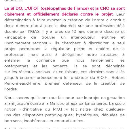
Le SFDO, L’UFOF (ostéopathes de France) et la CNO se sont
clairement et officiellement déclarés contre le projet
. Leur
détermination à faire avorter la création de l’ordre a conduit
deux d’entre eux à jeter le discrédit sur une profession déjà
décrite par l’IGAS il y a près de 10 ans comme désunie et
« incapable de trouver un interlocuteur légitime et
unanimement reconnu ». Ils cherchent à discréditer le seul
projet permettant la régulation pleine et entière de la
profession, mais aussi à délégitimer notre structure, à
entamer la confiance que nous témoignent les
ostéopathes et les patients. Ils se sont déchaînés
sur les réseaux sociaux, et ce faisant, ces derniers sont allés
jusqu’à enterrer précocement le fondateur du R.O.F., Robert
Perronneaud-Ferré, premier défenseur de la création de
l’ordre.
Nous savons qu’ils ont tout fait pour tuer le projet en gestation
allant jusqu’à écrire à la Ministre et aux parlementaires. La seule
notion « d’initiative du R.O.F. » fait naitre chez quelques-
uns des crispations pathologiques, hystériques, dénuées de
bon sens, incohérentes et contradictoires.