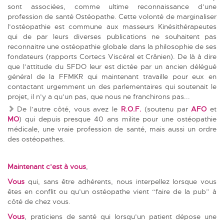
sont associées, comme ultime reconnaissance d’une
profession de santé Ostéopathe. Cette volonté de marginaliser
l’ostéopathie est commune aux masseurs Kinésithérapeutes
qui de par leurs diverses publications ne souhaitent pas
reconnaitre une ostéopathie globale dans la philosophie de ses
fondateurs (rapports Cortecs
Viscéral
et
Crânien
). De là à dire
que l’attitude du SFDO leur est dictée par un ancien délégué
général de la FFMKR qui maintenant travaille pour eux en
contactant urgemment un des parlementaires qui soutenait le
projet, il n’y a qu’un pas, que nous ne franchirons pas...
De l’autre côté, vous avez le
R.O.F.
(soutenu par
AFO
et
MO
) qui depuis presque 40 ans milite pour une ostéopathie
médicale, une vraie profession de santé, mais aussi un ordre
des ostéopathes.
Maintenant c’est à vous
,
Vous
qui, sans être adhérents, nous interpellez lorsque vous
êtes en conflit ou qu’un ostéopathe vient “faire de la pub” à
côté de chez vous.
Vous
, praticiens de santé qui lorsqu’un patient dépose une