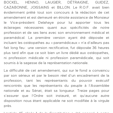
BOCKEL, HENNO, LAUGIER, DÉTRAIGNE, GUIDEZ,
CAZABONNE, JOISSAINS et BILLON. Le R.O.F. avait bien
évidemment prêté tout son concours à la rédaction de cet
amendement et est demeuré en étroite assistance de Monsieur
le Vice-président Delahaye pour lui apporter tous les
éclairages nécessaires quant aux spécificités de notre
profession et de ses liens avec son environnement médical et
paramédical. La première version ayant été déposée et
incluant les ostéopathes au « paramédicaux » n’a d’ailleurs pas
fait long feu : une version rectificative, fut déposée 36 heures
plus tard afin que ce soit bien un livre dédié aux ostéopathes,
ni profession médicale ni profession paramédicale, qui soit
soumis à la sagesse de la représentation nationale.
La difficulté de cet amendement, qui sur le fond a convaincu
par son sérieux et par le besoin réel d’un encadrement de la
profession, tant les représentants du pouvoir exécutif
rencontrés que les représentants du peuple à l’Assemblée
nationale et au Sénat, était sa longueur. Treize pages pour
s’assurer que l’Ordre soit instauré, et qu’aucune autre
disposition nous étant applicable ne soit modifiée à la virgule
près.