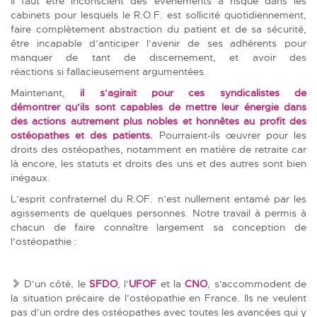
Il faut être inconscient des évènements à risque dans les
cabinets pour lesquels le R.O.F. est sollicité quotidiennement,
faire complètement abstraction du patient et de sa sécurité,
être incapable d’anticiper l’avenir de ses adhérents pour
manquer de tant de discernement, et avoir des
réactions si fallacieusement argumentées.
Maintenant,
il s’agirait pour ces syndicalistes de
démontrer qu’ils sont capables de mettre leur énergie dans
des actions autrement plus nobles et honnêtes au profit des
ostéopathes et des patients.
Pourraient-ils œuvrer pour les
droits des ostéopathes, notamment en matière de retraite car
là encore, les statuts et droits des uns et des autres sont bien
inégaux.
L’esprit confraternel du R.OF. n’est nullement entamé par les
agissements de quelques personnes. Notre travail à permis à
chacun de faire connaître largement sa conception de
l’ostéopathie :
D’un côté, le
SFDO
, l’
UFOF
et la
CNO
, s'accommodent de
la situation précaire de l’ostéopathie en France. Ils ne veulent
pas d’un ordre des ostéopathes avec toutes les avancées qui y