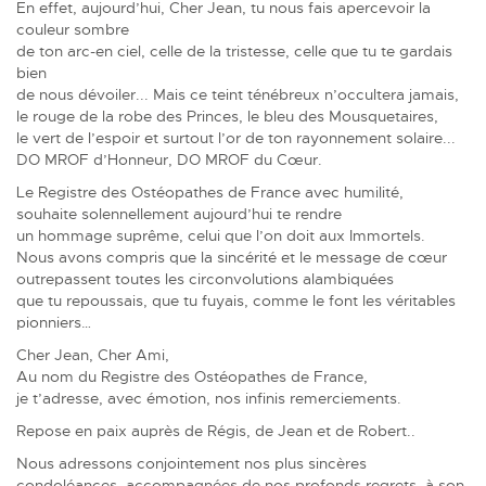
En effet, aujourd’hui, Cher Jean, tu nous fais apercevoir la
couleur sombre
de ton arc-en ciel, celle de la tristesse, celle que tu te gardais
bien
de nous dévoiler... Mais ce teint ténébreux n’occultera jamais,
le rouge de la robe des Princes, le bleu des Mousquetaires,
le vert de l’espoir et surtout l’or de ton rayonnement solaire...
DO MROF d’Honneur, DO MROF du Cœur.
Le Registre des Ostéopathes de France avec humilité,
souhaite solennellement aujourd’hui te rendre
un hommage suprême, celui que l’on doit aux Immortels.
Nous avons compris que la sincérité et le message de cœur
outrepassent toutes les circonvolutions alambiquées
que tu repoussais, que tu fuyais, comme le font les véritables
pionniers…
Cher Jean, Cher Ami,
Au nom du Registre des Ostéopathes de France,
je t’adresse, avec émotion, nos infinis remerciements.
Repose en paix auprès de Régis, de Jean et de Robert..
Nous adressons conjointement nos plus sincères
condoléances, accompagnées de nos profonds regrets, à son