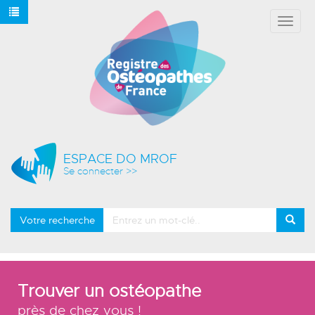
Affich
le
menu
ESPACE DO MROF
Se connecter >>
Votre recherche
Trouver un ostéopathe
près de chez vous !